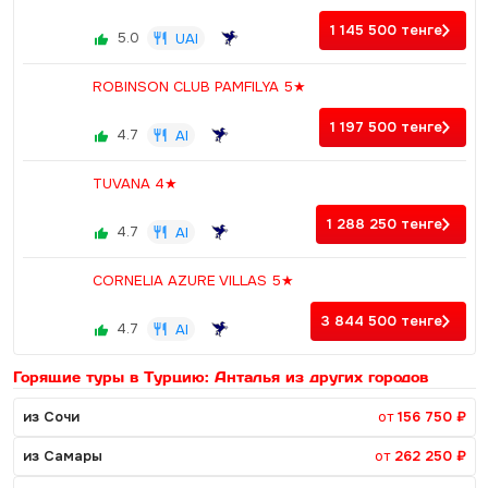
1 145 500
тенге
5.0
UAI
ROBINSON CLUB PAMFILYA 5★
1 197 500
тенге
4.7
AI
TUVANA 4★
1 288 250
тенге
4.7
AI
CORNELIA AZURE VILLAS 5★
3 844 500
тенге
4.7
AI
Горящие туры в Турцию: Анталья из других городов
из Сочи
от
156 750 ₽
из Самары
от
262 250 ₽