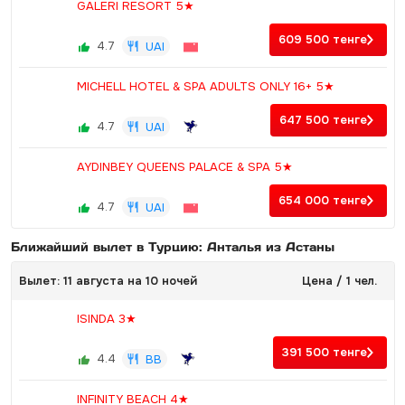
GALERI RESORT 5★
609 500
тенге
4.7
UAI
MICHELL HOTEL & SPA ADULTS ONLY 16+ 5★
647 500
тенге
4.7
UAI
AYDINBEY QUEENS PALACE & SPA 5★
654 000
тенге
4.7
UAI
Ближайший вылет в Турцию: Анталья из Астаны
Вылет: 11 августа на 10 ночей
Цена / 1 чел.
ISINDA 3★
391 500
тенге
4.4
BB
INFINITY BEACH 4★